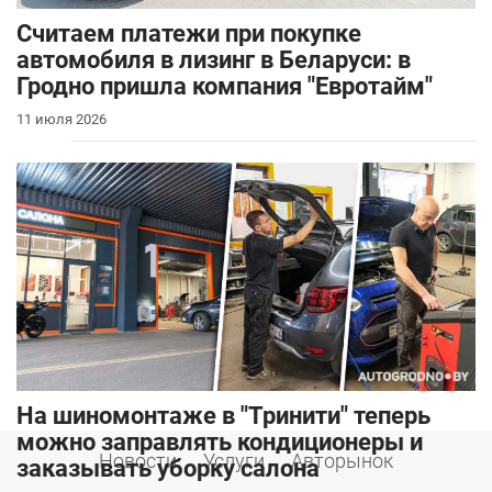
Считаем платежи при покупке
автомобиля в лизинг в Беларуси: в
Гродно пришла компания "Евротайм"
11 июля 2026
На шиномонтаже в "Тринити" теперь
можно заправлять кондиционеры и
Новости
Услуги
Авторынок
заказывать уборку салона