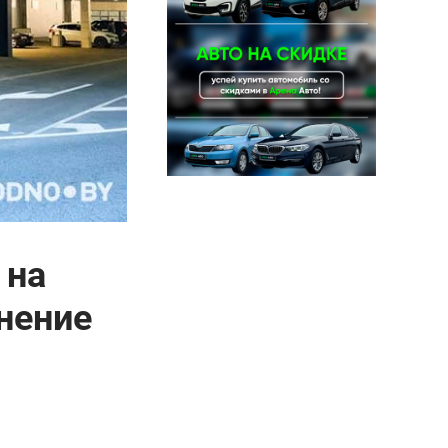
 на
анение