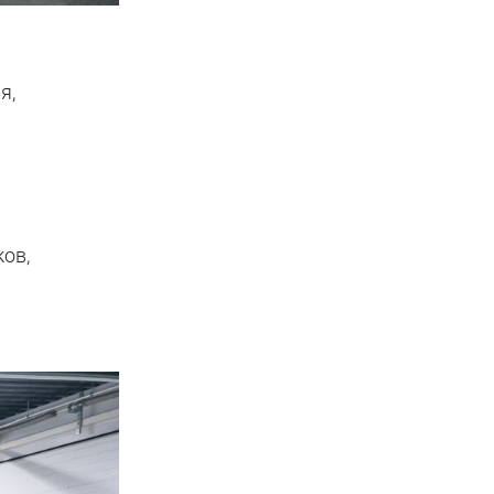
я,
ов,