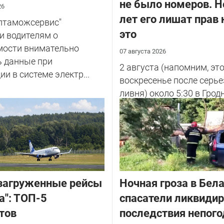
не было номеров. Н
26
лет его лишат прав 
елтаможсервис"
это
и водителям о
мости внимательно
07 августа 2026
ь данные при
2 августа (напомним, эт
ии в системе электр...
воскресенье после серье
ливня) около 5:30 в Грод
улице Советских Погран
у...
загруженные рейсы
Ночная гроза в Бела
а": ТОП-5
спасатели ликвиди
тов
последствия непог