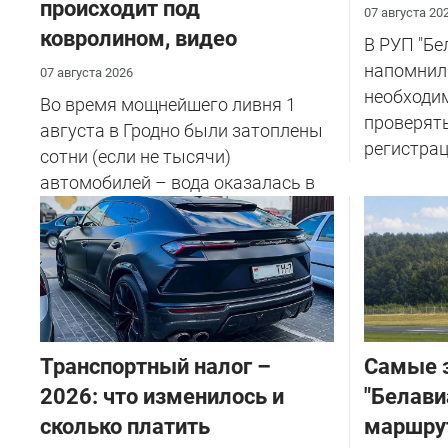
происходит под
07 августа 20
ковролином, видео
В РУП "Б
напомнил
07 августа 2026
необходи
Во время мощнейшего ливня 1
проверят
августа в Гродно были затоплены
регистрац
сотни (если не тысячи)
автомобилей – вода оказалась в
салоне...
Транспортный налог –
Самые 
2026: что изменилось и
"Белави
сколько платить
маршру