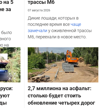
о на 5
трассы М6
не за
07 августа 2026
Дикие лошади, которых в
последнее время все
чаще
замечали
у оживленной трассы
о было
М6, переехали в новое место.
зного
но на
ичников
руси:
2,7 миллиона на асфальт:
руют
столько будет стоить
оды
обновление четырех дорог