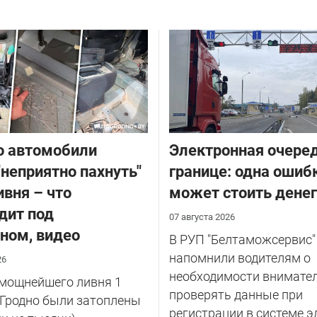
о автомобили
Электронная очеред
"неприятно пахнуть"
границе: одна ошиб
ивня – что
может стоить денег
дит под
07 августа 2026
ном, видео
В РУП "Белтаможсервис"
напомнили водителям о
26
необходимости внимате
 мощнейшего ливня 1
проверять данные при
 Гродно были затоплены
регистрации в системе эл