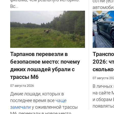
сотни (ес
Вс...
автомобил
салоне...
Тарпанов перевезли в
Транспо
безопасное место: почему
2026: ч
диких лошадей убрали с
сколько
трассы М6
07 августа 20
В личных
07 августа 2026
на сайте 
Дикие лошади, которых в
и сборам 
последнее время все
чаще
появлятьс
замечали
у оживленной трассы
М6, переехали в новое место.