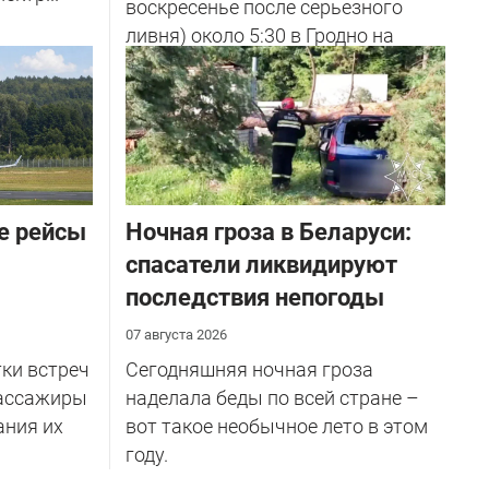
воскресенье после серьезного
ливня) около 5:30 в Гродно на
улице Советских Пограничников
у...
е рейсы
Ночная гроза в Беларуси:
спасатели ликвидируют
последствия непогоды
07 августа 2026
тки встреч
Сегодняшняя ночная гроза
пассажиры
наделала беды по всей стране –
ания их
вот такое необычное лето в этом
году.