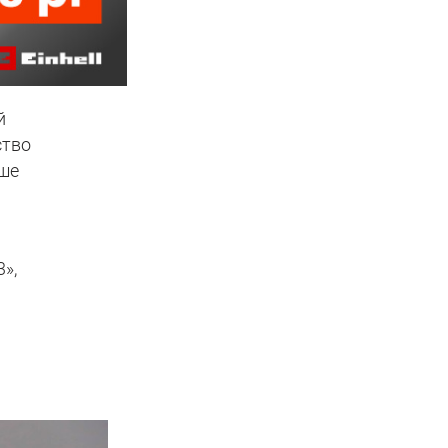
й
ство
ыше
»,