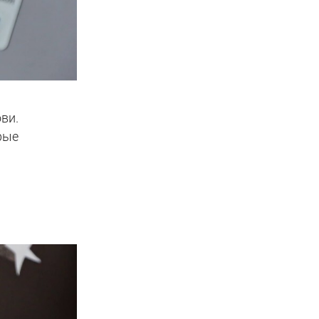
ви.
рые