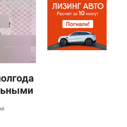
полгода
ельными
ий