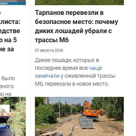
о
Тарпанов перевезли в
листа:
безопасное место: почему
едстве
диких лошадей убрали с
о на 5
трассы М6
не за
07 августа 2026
Дикие лошади, которых в
последнее время все
чаще
замечали
у оживленной трассы
о было
М6, переехали в новое место.
зного
но на
ичников