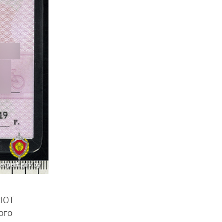
RIOT
ого