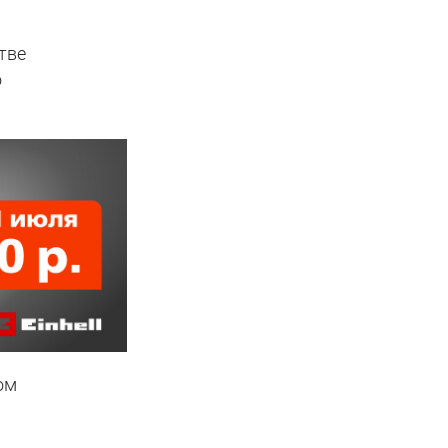
тве
о
ом