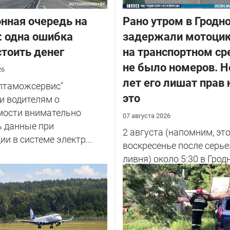
нная очередь на
Рано утром в Гродн
: одна ошибка
задержали мотоцик
тоить денег
на транспортном ср
не было номеров. Н
26
лет его лишат прав 
елтаможсервис"
это
и водителям о
мости внимательно
07 августа 2026
ь данные при
2 августа (напомним, эт
ии в системе электр...
воскресенье после серье
ливня) около 5:30 в Грод
улице Советских Погран
у...