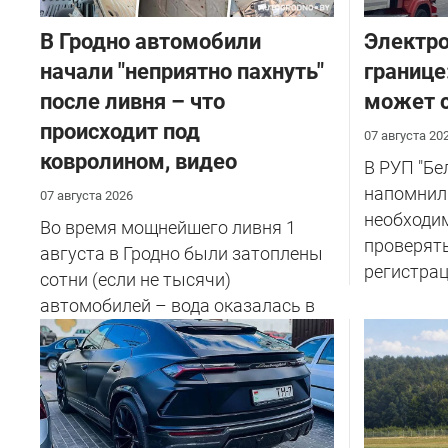
В Гродно автомобили
Электро
начали "неприятно пахнуть"
границе
после ливня – что
может с
происходит под
07 августа 20
ковролином, видео
В РУП "Б
напомнил
07 августа 2026
необходи
Во время мощнейшего ливня 1
проверят
августа в Гродно были затоплены
регистрац
сотни (если не тысячи)
автомобилей – вода оказалась в
салоне...