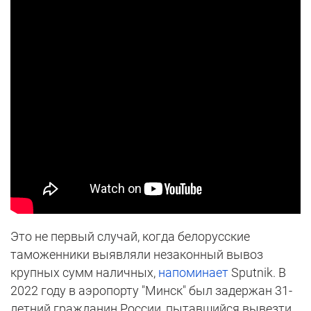
Это не первый случай, когда белорусские
таможенники выявляли незаконный вывоз
крупных сумм наличных,
напоминает
Sputnik. В
2022 году в аэропорту "Минск" был задержан 31-
летний гражданин России, пытавшийся вывезти