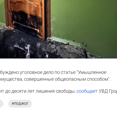
буждено уголовное дело по статье "Умышленное
имущества, совершенные общеопасным способом".
ит до десяти лет лишения свободы,
сообщает
УВД Гро
#ПОДЖОГ