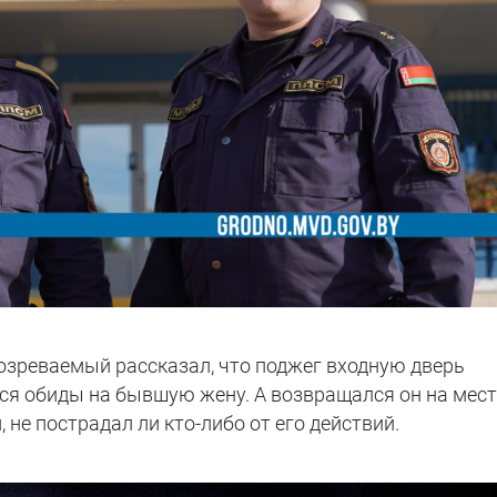
озреваемый рассказал, что поджег входную дверь
тся обиды на бывшую жену. А возвращался он на мес
 не пострадал ли кто-либо от его действий.