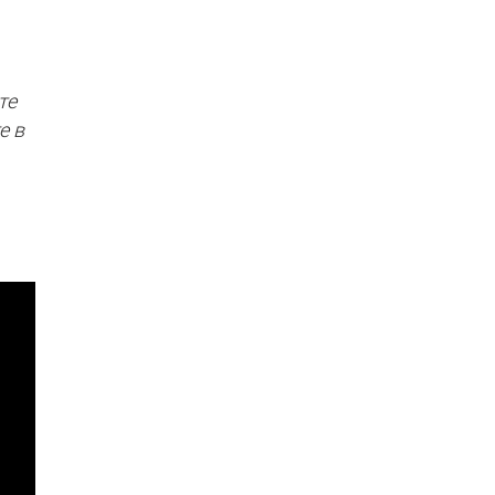
те
е в