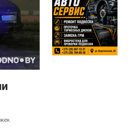
ли
ажек