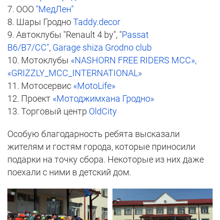
7. ООО
"МедЛен"
8. Шары Гродно
Taddy.decor
9. Автоклубы "Renault 4 by", "
Passat
B6/B7/CC"
,
Garage shiza Grodno club
10. Мотоклубы
«NASHORN FREE RIDERS MCC»,
«GRIZZLY_MCC_INTERNATIONAL»
11. Мотосервис
«MotoLife»
12. Проект
«Мотоджимхана Гродно»
13. Торговый центр
OldCity
Особую благодарность ребята высказали
жителям и гостям города, которые приносили
подарки на точку сбора. Некоторые из них даже
поехали с ними в детский дом.