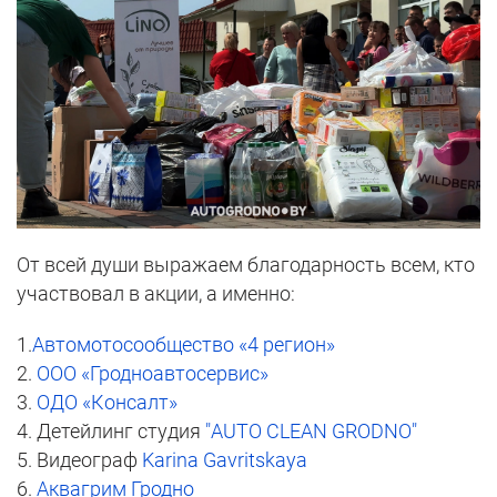
От всей души выражаем благодарность всем, кто
участвовал в акции, а именно:
1.
Автомотосообщество «4 регион»
2.
ООО «Гродноавтосервис»
3.
ОДО «Консалт»
4. Детейлинг студия
"AUTO CLEAN GRODNO"
5. Видеограф
Karina Gavritskaya
6.
Аквагрим Гродно