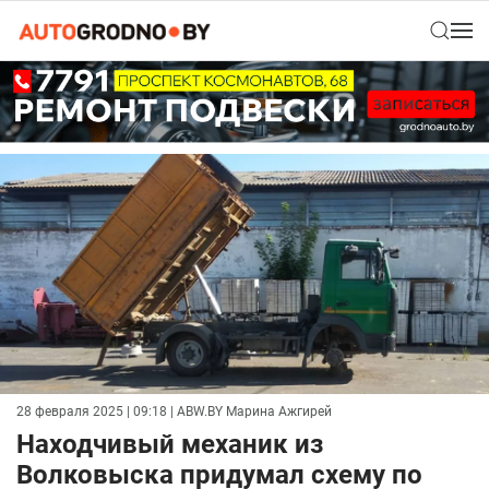
28 февраля 2025 | 09:18
| ABW.BY Марина Ажгирей
Находчивый механик из
Волковыска придумал схему по