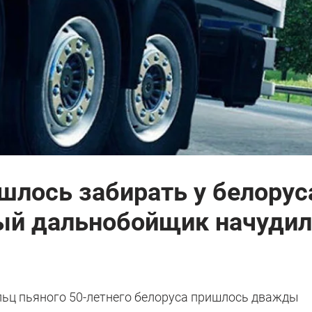
лось забирать у белорус
ый дальнобойщик начудил
ьц пьяного 50-летнего белоруса пришлось дважды