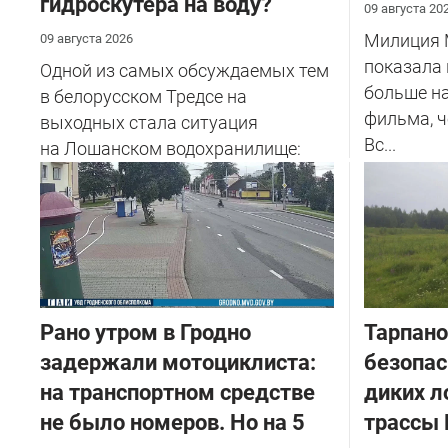
гидроскутера на воду?
09 августа 20
Милиция 
09 августа 2026
показала 
Одной из самых обсуждаемых тем
больше н
в белорусском Тредсе на
фильма, 
выходных стала ситуация
Вс...
на Лошанском водохранилище:
девушка ...
Рано утром в Гродно
Тарпано
задержали мотоциклиста:
безопас
на транспортном средстве
диких л
не было номеров. Но на 5
трассы