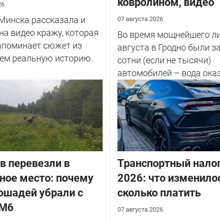
ковролином, видео
26
Минска рассказала и
07 августа 2026
на видео кражу, которая
Во время мощнейшего ли
апоминает сюжет из
августа в Гродно были 
чем реальную историю.
сотни (если не тысячи)
автомобилей – вода ока
салоне...
в перевезли в
Транспортный налог
ное место: почему
2026: что изменило
ошадей убрали с
сколько платить
 М6
07 августа 2026