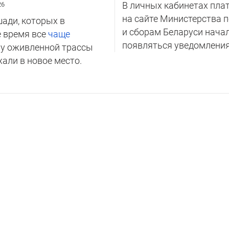
В личных кабинетах пла
26
на сайте Министерства 
ади, которых в
и сборам Беларуси нача
 время все
чаще
появляться уведомления 
и
у оживленной трассы
хали в новое место.