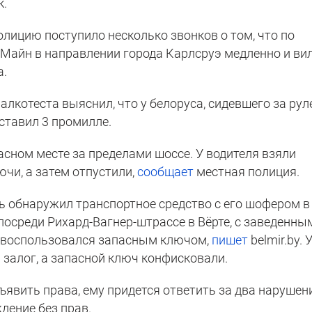
к.
 полицию поступило несколько звонков о том, что по
-Майн в направлении города Карлсруэ медленно и ви
а.
котеста выяснил, что у белоруса, сидевшего за рул
ставил 3 промилле.
сном месте за пределами шоссе. У водителя взяли
ючи, а затем отпустили,
сообщает
местная полиция.
ль обнаружил транспортное средство с его шофером в
 посреди Рихард-Вагнер-штрассе в Вёрте, с заведенны
а воспользовался запасным ключом,
пишет
belmir.by. 
и залог, а запасной ключ конфисковали.
ъявить права, ему придется ответить за два нарушен
дение без прав.