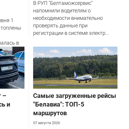
В РУП "Белтаможсервис"
напомнили водителям о
необходимости внимательно
вня 1
проверять данные при
затоплены
регистрации в системе электр...
залась в
 –
Самые загруженные рейсы
сь и
"Белавиа": ТОП-5
маршрутов
07 августа 2026