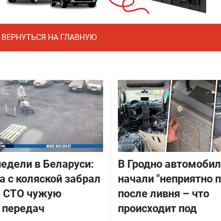
ВЕРНУТЬСЯ НА ГЛАВНУЮ
едели в Беларуси:
В Гродно автомоби
 с коляской забрал
начали "неприятно п
а СТО чужую
после ливня – что
 передач
происходит под