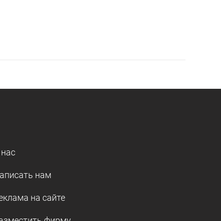
 нас
аписать нам
еклама на сайте
азместить фирму