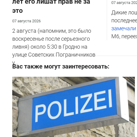
лет его лишат прав не за
07 августа 20
это
Дикие лош
последнее
07 августа 2026
замечал
2 августа (напомним, это было
М6, перее
воскресенье после серьезного
ливня) около 5:30 в Гродно на
улице Советских Пограничников
у...
Вас также могут заинтересовать: