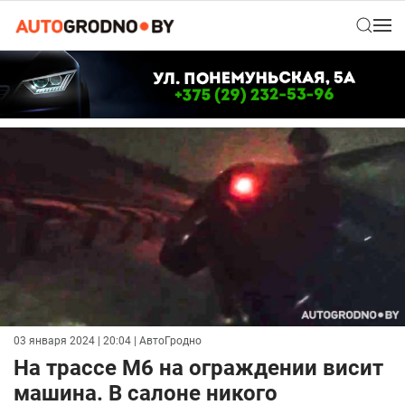
03 января 2024 | 20:04
| АвтоГродно
На трассе М6 на ограждении висит
машина. В салоне никого