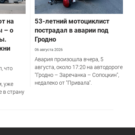
ют на
53-летний мотоциклист
 – о
пострадал в аварии под
ы.
Гродно
жни
06 августа 2026
Авария произошла вчера, 5
августа, около 17:20 на автодороге
, что
"Гродно – Заречанка – Сопоцкин",
недалеко от "Привала".
м, уже
е в страну