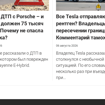
 ДТП с Porsche – и
Все Tesla отправля
 должен 75 тысяч
рентген? Владельцы
 Почему не спасла
пересечении границ
ка?
Комментарий тамо
26
06 августа 2026
 рассказали о ДТП в
Владелец Tesla рассказал
 котором был поврежден
столкнулся с необычной
ayenne E-Hybrid.
ситуацией. По его слова
несколько раз при въезд
при...