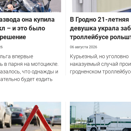
азвода она купила
В Гродно 21-летняя
л – и это было
девушка украла за
 решение
троллейбусе рольш
26
06 августа 2026
Ольга впервые
Курьезный, но уголовно
 в парня на мотоцикле.
наказуемый случай прои
казалось, что однажды и
гродненском троллейбус
ательно будет ездить