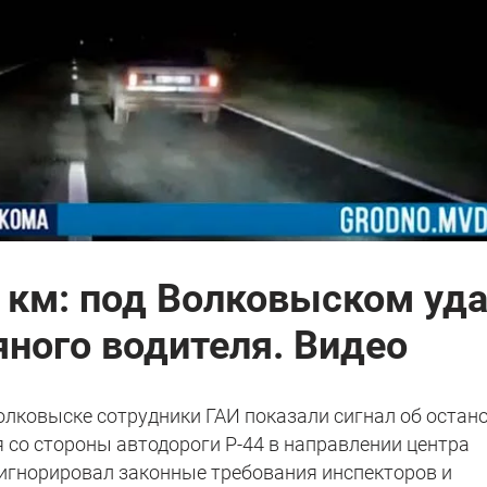
1 км: под Волковыском уд
ного водителя. Видео
 Волковыске сотрудники ГАИ показали сигнал об остан
 со стороны автодороги Р-44 в направлении центра
оигнорировал законные требования инспекторов и