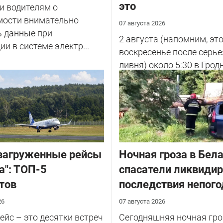
это
и водителям о
мости внимательно
07 августа 2026
ь данные при
2 августа (напомним, эт
ии в системе электр...
воскресенье после серье
ливня) около 5:30 в Грод
улице Советских Погран
у...
загруженные рейсы
Ночная гроза в Бела
а": ТОП-5
спасатели ликвиди
тов
последствия непог
26
07 августа 2026
йс – это десятки встреч
Сегодняшняя ночная гро