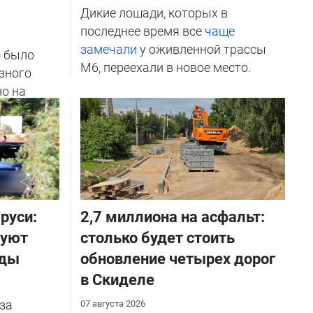
Дикие лошади, которых в
последнее время все
чаще
замечали
у оживленной трассы
о было
М6, переехали в новое место.
зного
но на
ичников
руси:
2,7 миллиона на асфальт:
руют
столько будет стоить
оды
обновление четырех дорог
в Скиделе
за
07 августа 2026