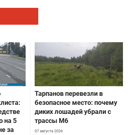
о
Тарпанов перевезли в
листа:
безопасное место: почему
едстве
диких лошадей убрали с
о на 5
трассы М6
не за
07 августа 2026