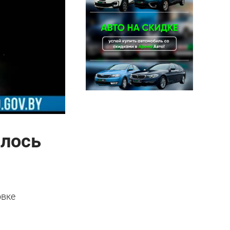
алось
овке