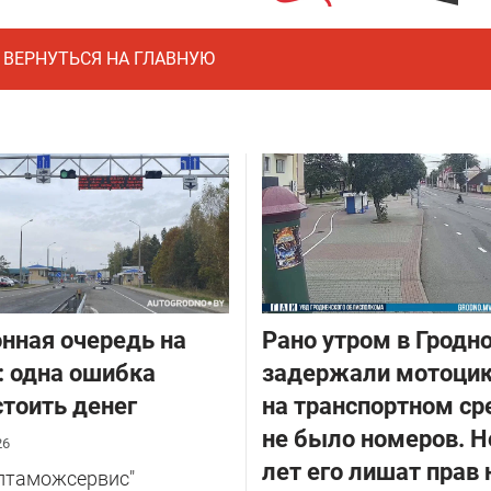
ВЕРНУТЬСЯ НА ГЛАВНУЮ
нная очередь на
Рано утром в Гродн
: одна ошибка
задержали мотоцик
тоить денег
на транспортном ср
не было номеров. Н
26
лет его лишат прав 
елтаможсервис"