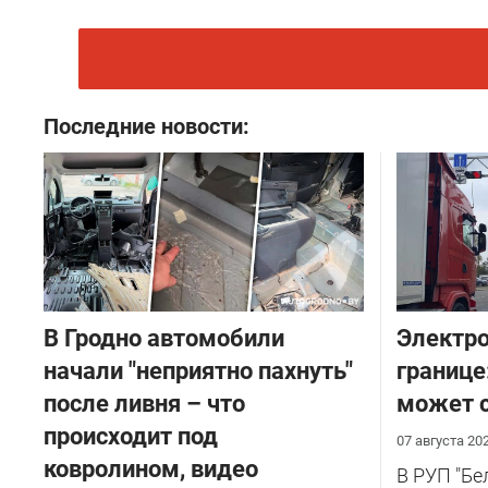
Последние новости:
В Гродно автомобили
Электро
начали "неприятно пахнуть"
границе
после ливня – что
может с
происходит под
07 августа 20
ковролином, видео
В РУП "Б