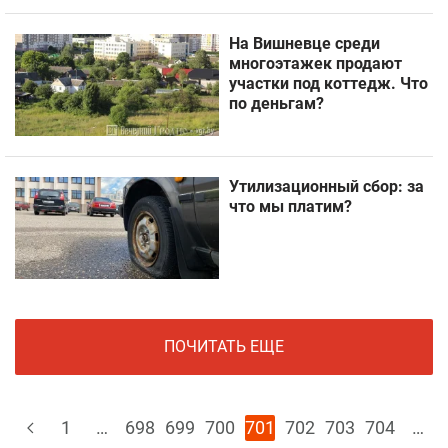
На Вишневце среди
многоэтажек продают
участки под коттедж. Что
по деньгам?
Утилизационный сбор: за
что мы платим?
ПОЧИТАТЬ ЕЩЕ
1
…
698
699
700
701
702
703
704
…