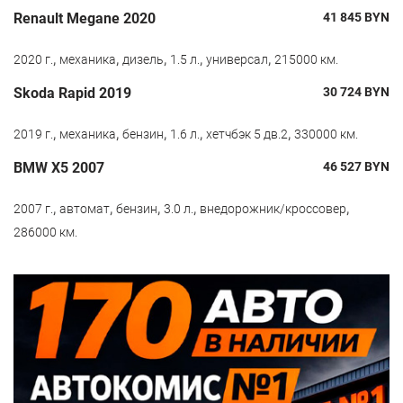
Renault Megane 2020
41 845
BYN
,
,
,
,
,
2020 г.
механика
дизель
1.5 л.
универсал
215000 км.
Skoda Rapid 2019
30 724
BYN
,
,
,
,
,
2019 г.
механика
бензин
1.6 л.
хетчбэк 5 дв.2
330000 км.
BMW X5 2007
46 527
BYN
,
,
,
,
,
2007 г.
автомат
бензин
3.0 л.
внедорожник/кроссовер
286000 км.