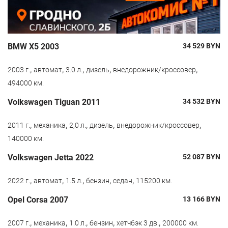
BMW X5 2003
34 529
BYN
,
,
,
,
,
2003 г.
автомат
3.0 л.
дизель
внедорожник/кроссовер
494000 км.
Volkswagen Tiguan 2011
34 532
BYN
,
,
,
,
,
2011 г.
механика
2,0 л.
дизель
внедорожник/кроссовер
140000 км.
Volkswagen Jetta 2022
52 087
BYN
,
,
,
,
,
2022 г.
автомат
1.5 л.
бензин
седан
115200 км.
Opel Corsa 2007
13 166
BYN
,
,
,
,
,
2007 г.
механика
1.0 л.
бензин
хетчбэк 3 дв.
200000 км.