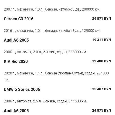
,
,
,
,
,
2007 г.
механика
1.0 л.
бензин
хетчбэк 3 дв.
200000 км.
Citroen C3 2016
24 871
BYN
,
,
,
,
,
2016 г.
механика
1.0 л.
бензин
хетчбэк 5 дв.
129000 км.
Audi A6 2005
19 311
BYN
,
,
,
,
,
2005 г.
автомат
3.0 л.
бензин
седан
338000 км.
KIA Rio 2020
32 480
BYN
,
,
,
,
,
2020 г.
механика
1.4 л.
бензин (пропан-бутан)
седан
254000
км.
BMW 5 Series 2006
35 407
BYN
,
,
,
,
,
2006 г.
автомат
2.5 л.
бензин
седан
344500 км.
Audi A6 2005
24 871
BYN