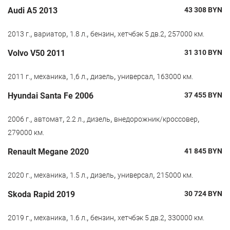
Audi A5 2013
43 308
BYN
,
,
,
,
,
2013 г.
вариатор
1.8 л.
бензин
хетчбэк 5 дв.2
257000 км.
Volvo V50 2011
31 310
BYN
,
,
,
,
,
2011 г.
механика
1,6 л.
дизель
универсал
163000 км.
Hyundai Santa Fe 2006
37 455
BYN
,
,
,
,
,
2006 г.
автомат
2.2 л.
дизель
внедорожник/кроссовер
279000 км.
Renault Megane 2020
41 845
BYN
,
,
,
,
,
2020 г.
механика
1.5 л.
дизель
универсал
215000 км.
Skoda Rapid 2019
30 724
BYN
,
,
,
,
,
2019 г.
механика
1.6 л.
бензин
хетчбэк 5 дв.2
330000 км.