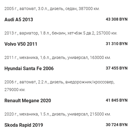
,
,
,
,
,
2005 г.
автомат
3.0 л.
дизель
седан
387000 км.
Audi A5 2013
43 308
BYN
,
,
,
,
,
2013 г.
вариатор
1.8 л.
бензин
хетчбэк 5 дв.2
257000 км.
Volvo V50 2011
31 310
BYN
,
,
,
,
,
2011 г.
механика
1,6 л.
дизель
универсал
163000 км.
Hyundai Santa Fe 2006
37 455
BYN
,
,
,
,
,
2006 г.
автомат
2.2 л.
дизель
внедорожник/кроссовер
279000 км.
Renault Megane 2020
41 845
BYN
,
,
,
,
,
2020 г.
механика
1.5 л.
дизель
универсал
215000 км.
Skoda Rapid 2019
30 724
BYN