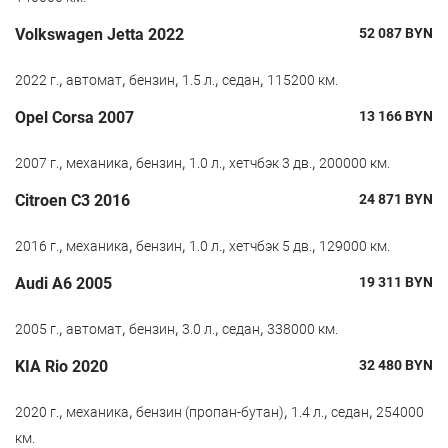
Volkswagen Jetta 2022
52 087
BYN
,
,
,
,
,
2022 г.
автомат
бензин
1.5 л.
седан
115200 км.
Opel Corsa 2007
13 166
BYN
,
,
,
,
,
2007 г.
механика
бензин
1.0 л.
хетчбэк 3 дв.
200000 км.
Citroen C3 2016
24 871
BYN
,
,
,
,
,
2016 г.
механика
бензин
1.0 л.
хетчбэк 5 дв.
129000 км.
Audi A6 2005
19 311
BYN
,
,
,
,
,
2005 г.
автомат
бензин
3.0 л.
седан
338000 км.
KIA Rio 2020
32 480
BYN
,
,
,
,
,
2020 г.
механика
бензин (пропан-бутан)
1.4 л.
седан
254000
км.