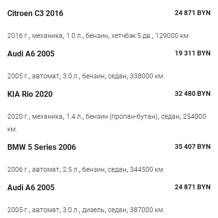
Citroen C3 2016
24 871
BYN
,
,
,
,
,
2016 г.
механика
1.0 л.
бензин
хетчбэк 5 дв.
129000 км.
Audi A6 2005
19 311
BYN
,
,
,
,
,
2005 г.
автомат
3.0 л.
бензин
седан
338000 км.
KIA Rio 2020
32 480
BYN
,
,
,
,
,
2020 г.
механика
1.4 л.
бензин (пропан-бутан)
седан
254000
км.
BMW 5 Series 2006
35 407
BYN
,
,
,
,
,
2006 г.
автомат
2.5 л.
бензин
седан
344500 км.
Audi A6 2005
24 871
BYN
,
,
,
,
,
2005 г.
автомат
3.0 л.
дизель
седан
387000 км.