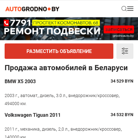
РАЗМЕСТИТЬ ОБЪЯВЛЕНИЕ
Продажа автомобилей в Беларуси
BMW X5 2003
34 529
BYN
,
,
,
,
,
2003 г.
автомат
дизель
3.0 л.
внедорожник/кроссовер
494000 км.
Volkswagen Tiguan 2011
34 532
BYN
,
,
,
,
,
2011 г.
механика
дизель
2,0 л.
внедорожник/кроссовер
140000 км.