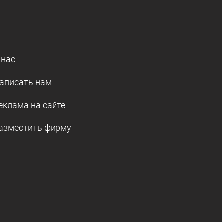
 нас
аписать нам
еклама на сайте
азместить фирму