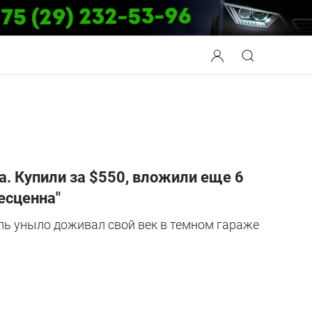
да. Купили за $550, вложили еще 6
есценна"
ль уныло доживал свой век в темном гараже