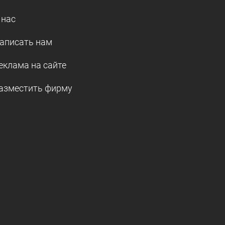
 нас
аписать нам
еклама на сайте
азместить фирму