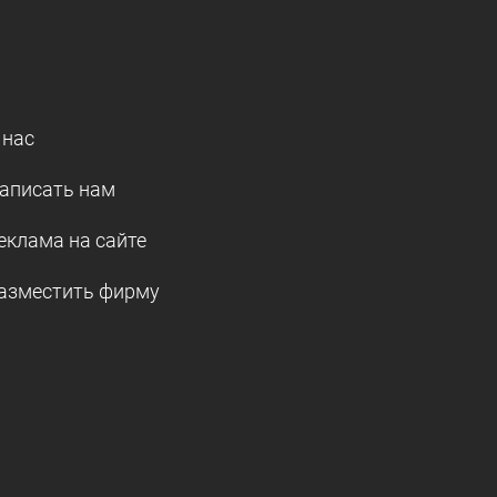
 нас
аписать нам
еклама на сайте
азместить фирму