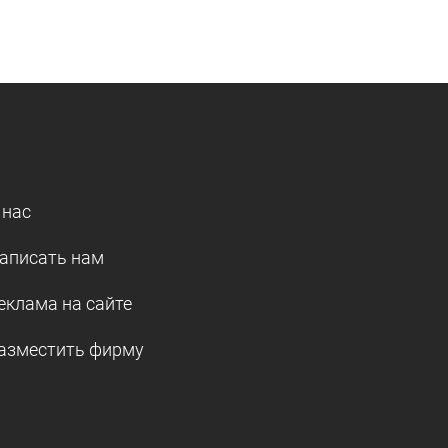
 нас
аписать нам
еклама на сайте
азместить фирму