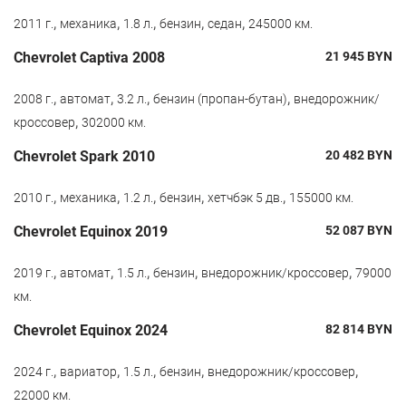
,
,
,
,
,
2011 г.
механика
1.8 л.
бензин
седан
245000 км.
Chevrolet Captiva 2008
21 945
BYN
,
,
,
,
2008 г.
автомат
3.2 л.
бензин (пропан-бутан)
внедорожник/
,
кроссовер
302000 км.
Chevrolet Spark 2010
20 482
BYN
,
,
,
,
,
2010 г.
механика
1.2 л.
бензин
хетчбэк 5 дв.
155000 км.
Chevrolet Equinox 2019
52 087
BYN
,
,
,
,
,
2019 г.
автомат
1.5 л.
бензин
внедорожник/кроссовер
79000
км.
Chevrolet Equinox 2024
82 814
BYN
,
,
,
,
,
2024 г.
вариатор
1.5 л.
бензин
внедорожник/кроссовер
22000 км.