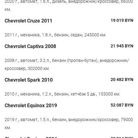
,
,
,
,
,
2020 г.
автомат
1.6 л.
дизель
внедорожник/кроссовер
66000
км.
Chevrolet Cruze 2011
19 019
BYN
,
,
,
,
,
2011 г.
механика
1.8 л.
бензин
седан
245000 км.
Chevrolet Captiva 2008
21 945
BYN
,
,
,
,
2008 г.
автомат
3.2 л.
бензин (пропан-бутан)
внедорожник/
,
кроссовер
302000 км.
Chevrolet Spark 2010
20 482
BYN
,
,
,
,
,
2010 г.
механика
1.2 л.
бензин
хетчбэк 5 дв.
155000 км.
Chevrolet Equinox 2019
52 087
BYN
,
,
,
,
,
2019 г.
автомат
1.5 л.
бензин
внедорожник/кроссовер
79000
км.