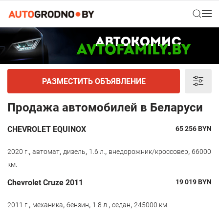
РАЗМЕСТИТЬ ОБЪЯВЛЕНИЕ
Продажа автомобилей в Беларуси
CHEVROLET EQUINOX
65 256
BYN
,
,
,
,
,
2020 г.
автомат
дизель
1.6 л.
внедорожник/кроссовер
66000
км.
Chevrolet Cruze 2011
19 019
BYN
,
,
,
,
,
2011 г.
механика
бензин
1.8 л.
седан
245000 км.