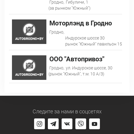
Гродно,
Гибуличи, 1
(за рынком "Южный")
Моторлэнд в Гродно
Гродно,
Индурское шоссе 30
рынок "Южный" павильон 15
ООО "Автопривоз"
Гродно,
ул. Индурское шоссе, 30
(рынок "Южный", т.м. 10 А/З)
Следите за нами
в соцсетях