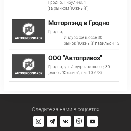
Гродно,
Гибуличи, 1
(за рынком "Южный")
Моторлэнд в Гродно
Гродно,
Индурское шоссе 30
рынок "Южный" павильон 15
ООО "Автопривоз"
Гродно,
ул. Индурское шоссе, 30
(рынок "Южный", т.м. 10 А/З)
Следите за нами
в соцсетях