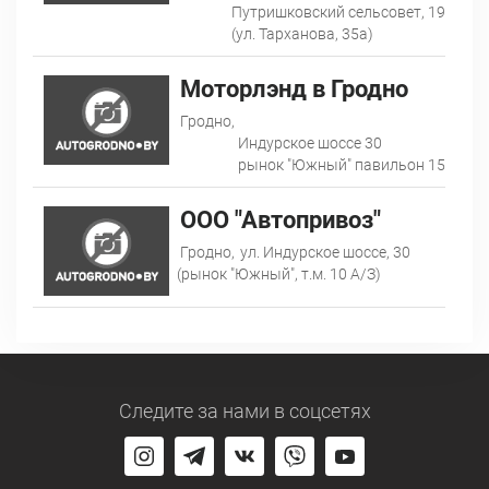
Путришковский сельсовет, 19
(ул. Тарханова, 35а)
Моторлэнд в Гродно
Гродно,
Индурское шоссе 30
рынок "Южный" павильон 15
ООО "Автопривоз"
Гродно,
ул. Индурское шоссе, 30
(рынок "Южный", т.м. 10 А/З)
Следите за нами
в соцсетях